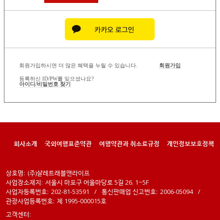
회원가입하시면 더 많은 혜택을 누릴 수 있습니다.
회원가입
등록하신 ID/PW를 잊으셨나요?
아이디/비밀번호 찾기
회사소개
국외여행표준약관
여행약관과 취소료규정
개인정보보호정책
상호명:
(주)샬레트래블앤라이프
사업장소재지:
서울시 마포구 어울마당로 5길 26. 1~5F
사업자등록번호:
202-81-53591
/
통신판매업 신고번호:
2006-05094
/
관광사업등록번호:
제 1995-000015호
고객센터: