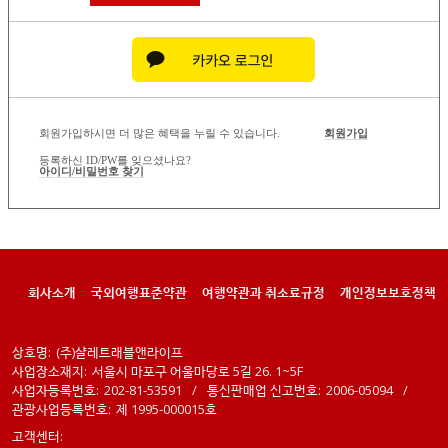
회원가입하시면 더 많은 혜택을 누릴 수 있습니다.
회원가입
등록하신 ID/PW를 잊으셨나요?
아이디/비밀번호 찾기
회사소개
국외여행표준약관
여행약관과 취소료규정
개인정보보호정책
상호명:
(주)샬레트래블앤라이프
사업장소재지:
서울시 마포구 어울마당로 5길 26. 1~5F
사업자등록번호:
202-81-53591
/
통신판매업 신고번호:
2006-05094
/
관광사업등록번호:
제 1995-000015호
고객센터: