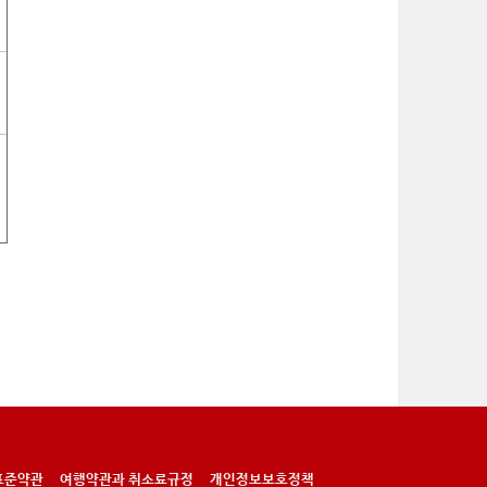
표준약관
여행약관과 취소료규정
개인정보보호정책