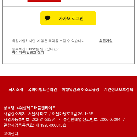
회원가입하시면 더 많은 혜택을 누릴 수 있습니다.
회원가입
등록하신 ID/PW를 잊으셨나요?
아이디/비밀번호 찾기
회사소개
국외여행표준약관
여행약관과 취소료규정
개인정보보호정책
상호명:
(주)샬레트래블앤라이프
사업장소재지:
서울시 마포구 어울마당로 5길 26. 1~5F
사업자등록번호:
202-81-53591
/
통신판매업 신고번호:
2006-05094
/
관광사업등록번호:
제 1995-000015호
고객센터: