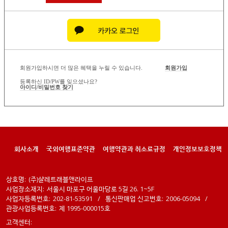
회원가입하시면 더 많은 혜택을 누릴 수 있습니다.
회원가입
등록하신 ID/PW를 잊으셨나요?
아이디/비밀번호 찾기
회사소개
국외여행표준약관
여행약관과 취소료규정
개인정보보호정책
상호명:
(주)샬레트래블앤라이프
사업장소재지:
서울시 마포구 어울마당로 5길 26. 1~5F
사업자등록번호:
202-81-53591
/
통신판매업 신고번호:
2006-05094
/
관광사업등록번호:
제 1995-000015호
고객센터: