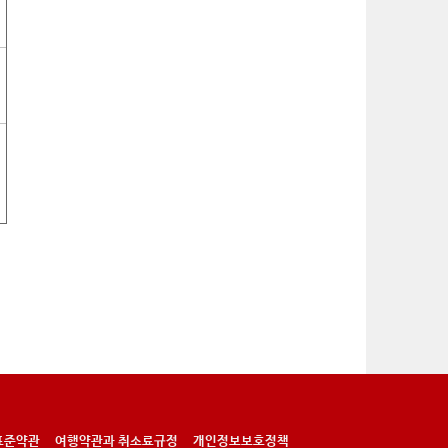
표준약관
여행약관과 취소료규정
개인정보보호정책