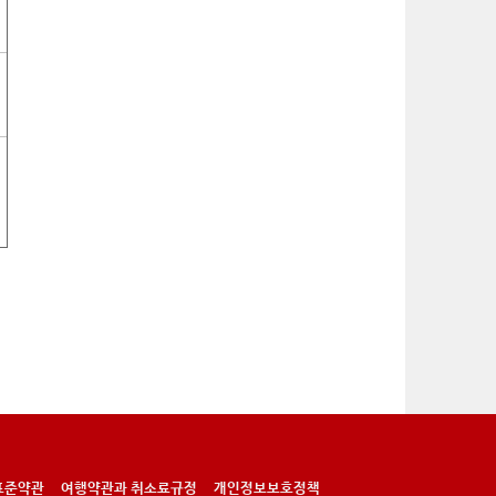
표준약관
여행약관과 취소료규정
개인정보보호정책