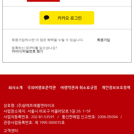
회원가입하시면 더 많은 혜택을 누릴 수 있습니다.
회원가입
등록하신 ID/PW를 잊으셨나요?
아이디/비밀번호 찾기
회사소개
국외여행표준약관
여행약관과 취소료규정
개인정보보호정책
상호명:
(주)샬레트래블앤라이프
사업장소재지:
서울시 마포구 어울마당로 5길 26. 1~5F
사업자등록번호:
202-81-53591
/
통신판매업 신고번호:
2006-05094
/
관광사업등록번호:
제 1995-000015호
고객센터: