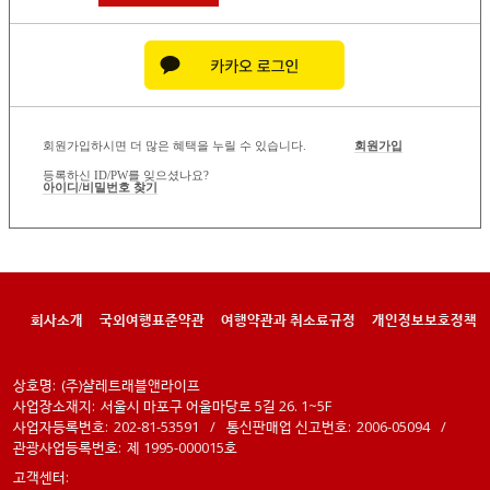
회원가입하시면 더 많은 혜택을 누릴 수 있습니다.
회원가입
등록하신 ID/PW를 잊으셨나요?
아이디/비밀번호 찾기
회사소개
국외여행표준약관
여행약관과 취소료규정
개인정보보호정책
상호명:
(주)샬레트래블앤라이프
사업장소재지:
서울시 마포구 어울마당로 5길 26. 1~5F
사업자등록번호:
202-81-53591
/
통신판매업 신고번호:
2006-05094
/
관광사업등록번호:
제 1995-000015호
고객센터: