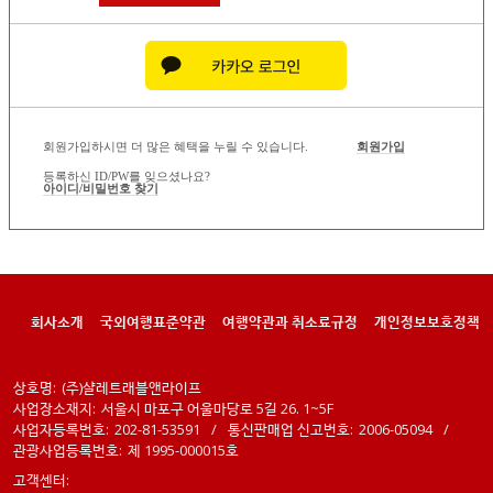
회원가입하시면 더 많은 혜택을 누릴 수 있습니다.
회원가입
등록하신 ID/PW를 잊으셨나요?
아이디/비밀번호 찾기
회사소개
국외여행표준약관
여행약관과 취소료규정
개인정보보호정책
상호명:
(주)샬레트래블앤라이프
사업장소재지:
서울시 마포구 어울마당로 5길 26. 1~5F
사업자등록번호:
202-81-53591
/
통신판매업 신고번호:
2006-05094
/
관광사업등록번호:
제 1995-000015호
고객센터: