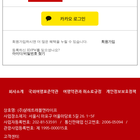
회원가입하시면 더 많은 혜택을 누릴 수 있습니다.
회원가입
등록하신 ID/PW를 잊으셨나요?
아이디/비밀번호 찾기
회사소개
국외여행표준약관
여행약관과 취소료규정
개인정보보호정책
상호명:
(주)샬레트래블앤라이프
사업장소재지:
서울시 마포구 어울마당로 5길 26. 1~5F
사업자등록번호:
202-81-53591
/
통신판매업 신고번호:
2006-05094
/
관광사업등록번호:
제 1995-000015호
고객센터: