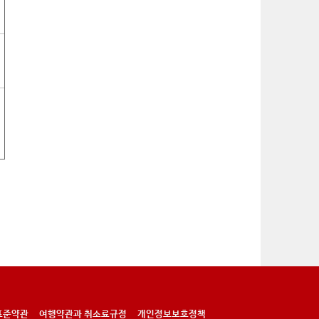
표준약관
여행약관과 취소료규정
개인정보보호정책