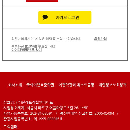
회원가입하시면 더 많은 혜택을 누릴 수 있습니다.
회원가입
등록하신 ID/PW를 잊으셨나요?
아이디/비밀번호 찾기
회사소개
국외여행표준약관
여행약관과 취소료규정
개인정보보호정책
상호명:
(주)샬레트래블앤라이프
사업장소재지:
서울시 마포구 어울마당로 5길 26. 1~5F
사업자등록번호:
202-81-53591
/
통신판매업 신고번호:
2006-05094
/
관광사업등록번호:
제 1995-000015호
고객센터: