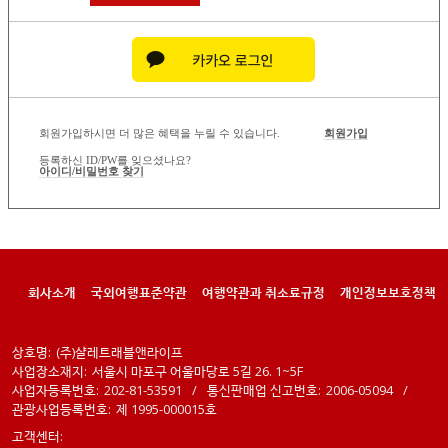
회원가입하시면 더 많은 혜택을 누릴 수 있습니다.
회원가입
등록하신 ID/PW를 잊으셨나요?
아이디/비밀번호 찾기
회사소개
국외여행표준약관
여행약관과 취소료규정
개인정보보호정책
상호명:
(주)샬레트래블앤라이프
사업장소재지:
서울시 마포구 어울마당로 5길 26. 1~5F
사업자등록번호:
202-81-53591
/
통신판매업 신고번호:
2006-05094
/
관광사업등록번호:
제 1995-000015호
고객센터: