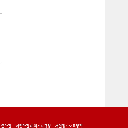
표준약관
여행약관과 취소료규정
개인정보보호정책