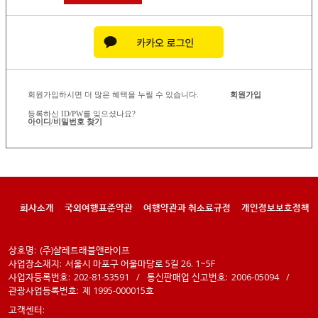
회원가입하시면 더 많은 혜택을 누릴 수 있습니다.
회원가입
등록하신 ID/PW를 잊으셨나요?
아이디/비밀번호 찾기
회사소개
국외여행표준약관
여행약관과 취소료규정
개인정보보호정책
상호명:
(주)샬레트래블앤라이프
사업장소재지:
서울시 마포구 어울마당로 5길 26. 1~5F
사업자등록번호:
202-81-53591
/
통신판매업 신고번호:
2006-05094
/
관광사업등록번호:
제 1995-000015호
고객센터: