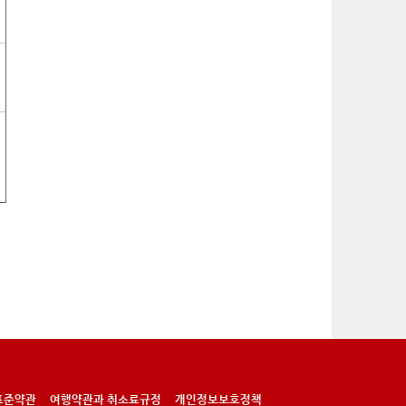
표준약관
여행약관과 취소료규정
개인정보보호정책