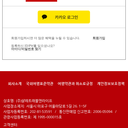
회원가입하시면 더 많은 혜택을 누릴 수 있습니다.
회원가입
등록하신 ID/PW를 잊으셨나요?
아이디/비밀번호 찾기
회사소개
국외여행표준약관
여행약관과 취소료규정
개인정보보호정책
상호명:
(주)샬레트래블앤라이프
사업장소재지:
서울시 마포구 어울마당로 5길 26. 1~5F
사업자등록번호:
202-81-53591
/
통신판매업 신고번호:
2006-05094
/
관광사업등록번호:
제 1995-000015호
고객센터: