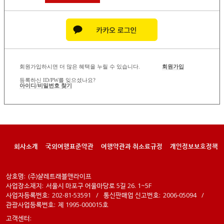
회원가입하시면 더 많은 혜택을 누릴 수 있습니다.
회원가입
등록하신 ID/PW를 잊으셨나요?
아이디/비밀번호 찾기
회사소개
국외여행표준약관
여행약관과 취소료규정
개인정보보호정책
상호명:
(주)샬레트래블앤라이프
사업장소재지:
서울시 마포구 어울마당로 5길 26. 1~5F
사업자등록번호:
202-81-53591
/
통신판매업 신고번호:
2006-05094
/
관광사업등록번호:
제 1995-000015호
고객센터: