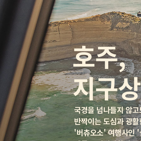
호주,
지구상
국경을 넘나들지 않고
반짝이는 도심과 광활한
'버츄오소' 여행사인 