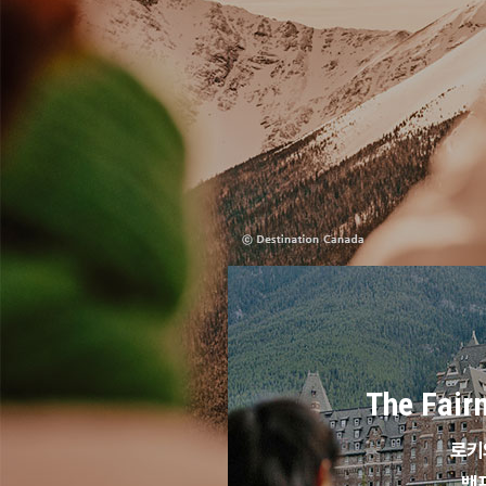
The Fair
로키
밴