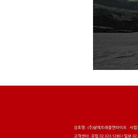
상호명:
(주)샬레트래블앤라이프
사업
고객센터:
유럽 02.323.1280 / 일본 0