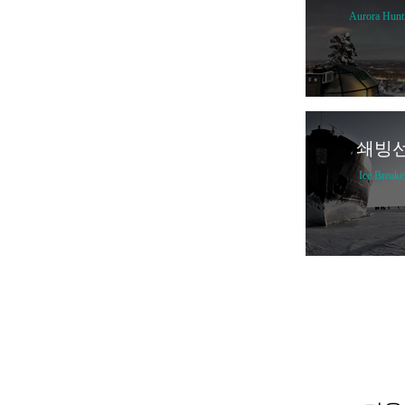
Aurora Hunt
쇄빙
Ice Breake