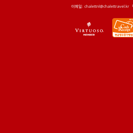
이메일:
chalettnl@chalettravel.kr