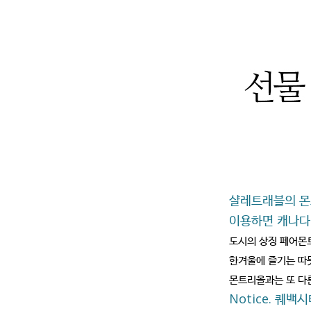
샬레트래블의 몬트
이용하면 캐나다 
도시의 상징 페어몬트 샤
한겨울에 즐기는 따뜻한
몬트리올과는 또 다른
Notice. 퀘