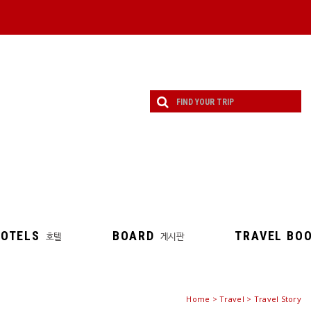
OTELS
BOARD
TRAVEL BO
호텔
게시판
Home
>
Travel
>
Travel Story