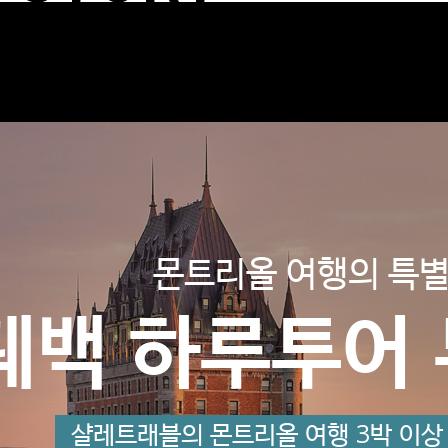
도깨비도 못가본 존 
몬트리올 여행의 특별
시선이 멈추는 도시
퀘백 하루투어 
몬트리올 &
리올 페어몬트 
특급호텔 페어몬트 2박+1박
2박 예약 + 1박 무료 + 
샬레트래블의 몬트리올 여행 3박 이상