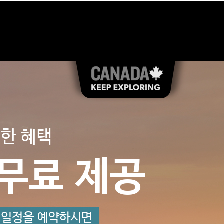
레논 호텔
한 혜택
의 감성
무료 제공
 퀘백
호텔 프로모션
 무료 투숙
룸 업그레이드
 일정을 예약하시면