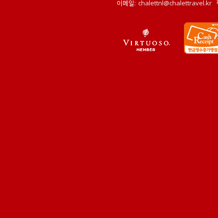
이메일:
chalettnl@chalettravel.kr