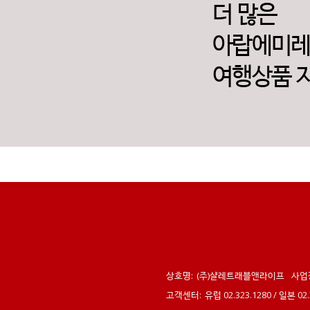
더 많은
아랍에미
여행상품 
상호명:
(주)샬레트래블앤라이프
사업
고객센터:
유럽 02.323.1280 / 일본 0