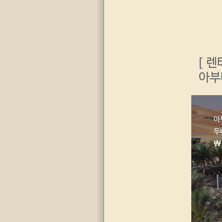
[ 렌
아부
아
두