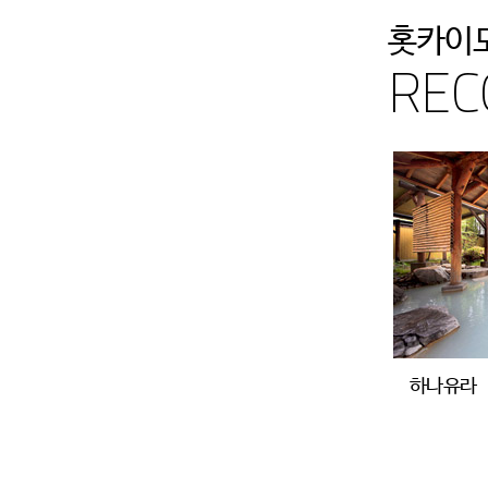
홋카이도
REC
하나유라