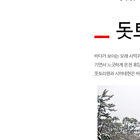
돗
바다가 보이는 모래 사막
기면서 느긋하게 온천 휴양
돗토리현과 시마네현은 바다