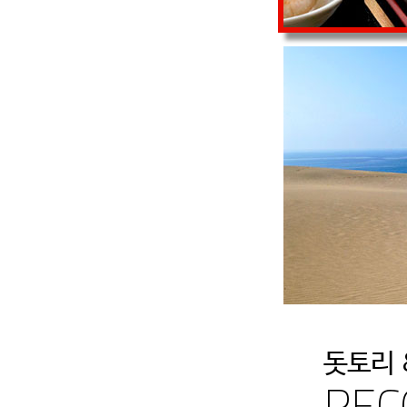
돗토리 
REC