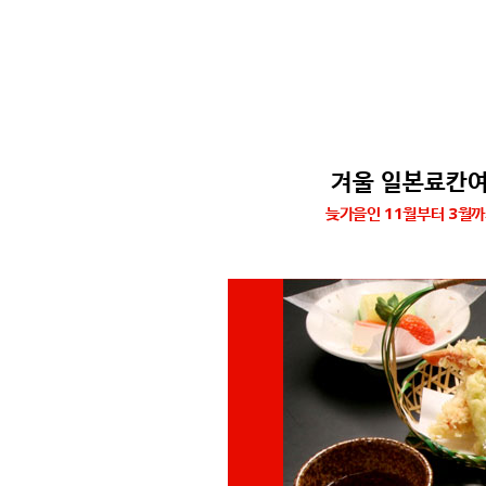
겨울 일본료칸여
늦가을인 11월부터 3월까