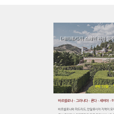
[세미패키지] 스페인 완전 일주
8박 10일
바르셀로나 - 그라나다 - 론다 - 세비야 -
바르셀로나와 마드리드, 안달루시아 지역이 모