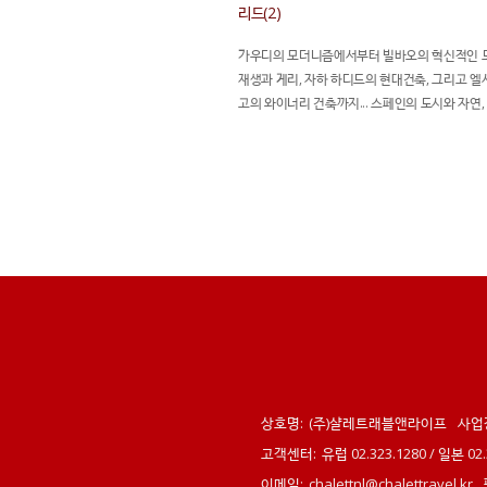
리드(2)
가우디의 모더니즘에서부터 빌바오의 혁신적인 
재생과 게리, 자하 하디드의 현대건축, 그리고 엘
고의 와이너리 건축까지... 스페인의 도시와 자연,
이 어우러진 공간의 아름다움을 깊이 있게 경험
특별한 여행입니다.
상호명:
(주)샬레트래블앤라이프
사업
고객센터:
유럽 02.323.1280 / 일본 0
이메일:
chalettnl@chalettravel.kr