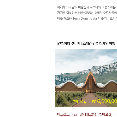
피게레스의 달리 미술관과 지로나의 고풍스러운
가지를 탐방하는 예술 여행과 12세기 수도사들이
택을 개조한 Terra Dominicata 서 즐기는 프
와인너리 휴식 여행
[건축여행_렌터카] 스페인 건축 디자인 여행
6,990,0
7박 10일
바르셀로나(2) - 엘시에고(1) - 빌바오(2) -