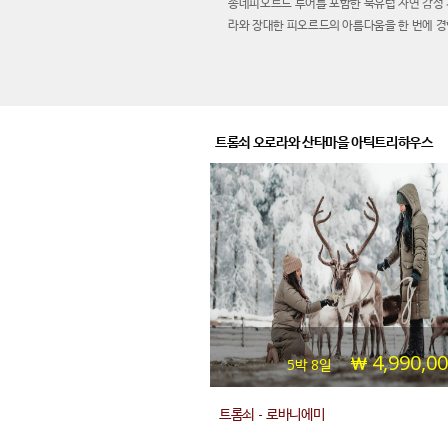
송네피오르드 투어를 포함한 북유럽 자연 감성
라와 장대한 피오르드의 아름다움을 한 번에 경
트롬쇠 오로라와 산타마을 아틱트리하우스
4,990,0
5박 8일
트롬쇠 - 로바니에미