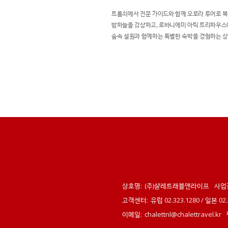
트롬쇠에서 전문 가이드와 함께 오로라 투어로 
밤하늘을 감상하고, 로바니에미 아틱 트리하우
숲속 설원과 함께하는 특별한 숙박을 경험하는 
니다.
상호명:
(주)샬레트래블앤라이프
사업
고객센터:
유럽 02.323.1280 / 일본 0
이메일:
chalettnl@chalettravel.kr