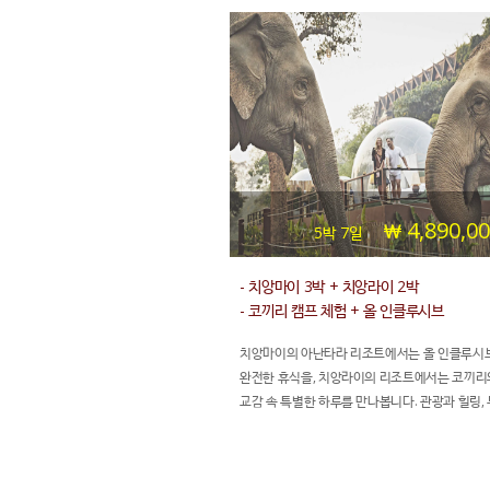
4,890,0
5박 7일
- 치앙마이 3박 + 치앙라이 2박
- 코끼리 캠프 체험 + 올 인클루시브
- 공항 왕복 픽업 + 시내 투어 프라이빗 차량
치앙마이의 아난타라 리조트에서는 올 인클루시
비스
완전한 휴식을, 치앙라이의 리조트에서는 코끼
교감 속 특별한 하루를 만나봅니다. 관광과 힐링, 
지의 시간을 모두 품은 이번 여정은 북부 타이의 
한 풍경 속에서 진정한 쉼과 감동을 선사합니다.