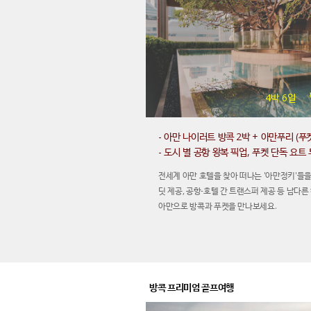
4박 6일
- 아만 나이러트 방콕 2박 + 아만푸리 (푸켓
- 도시 별 공항 왕복 픽업, 푸켓 단독 요트
전세계 아만 호텔을 찾아 떠나는 '아만정키'들을
딧 제공, 공항-호텔 간 트랜스퍼 제공 등 남다
아만으로 방콕과 푸켓을 만나보세요.
방콕 프리미엄 골프여행