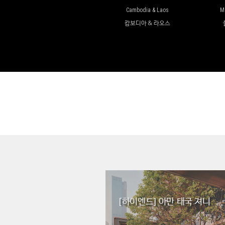
Cambodia & Laos
M
캄보디아 & 라오스
[하이엔드] 아만 태국 져니