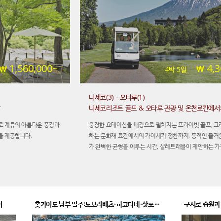
1,560,000~
4,3
4박 5일
니세코(3) - 오타루(1)
박
니세코리조트 골프 & 오타루 관광 및 온천료칸에서
로 계류의 아름다운 풍경과
웅장한 요테이산을 배경으로 펼쳐지는 프라이빗 골프, 그
을 제공합니다.
하는 문화재 료칸에서의 가이세키 정찬까지. 동적인 즐거
가 완벽한 균형을 이루는 시간, 샬레트래블이 제안하는 가
엔드 휴식입니다.
이
홋카이도 남부 일주:노보리베츠·하코다테·삿포로 5일
쿠시로 습원과