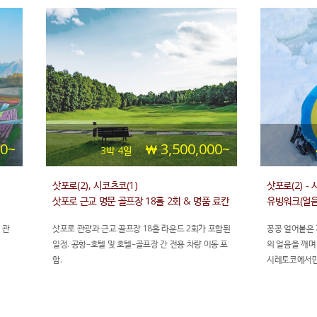
00~
3,500,000~
3박 4일
삿포로(2), 시코츠코(1)
삿포로(2) - 
삿포로 근교 명문 골프장 18홀 2회 & 명품 료칸
유빙워크(얼
아오노자 숙박
 관
삿포로 관광과 근교 골프장 18홀 라운드 2회가 포함된
꽁꽁 얼어붙은 
일정. 공항–호텔 및 호텔–골프장 간 전용 차량 이동 포
의 얼음을 깨며
함.
시레토코에서만 