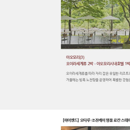
3박 4일
아오모리(3)
오이라세계류 2박 - 아오모리시내호텔 1
오이라세계류를 따라 자리 잡은 유일한 리조트
겨울에는 빙폭 노천탕을 운영하여 특별한 경험
[하이엔드] 오타루·조잔케이 명품 료칸 스테