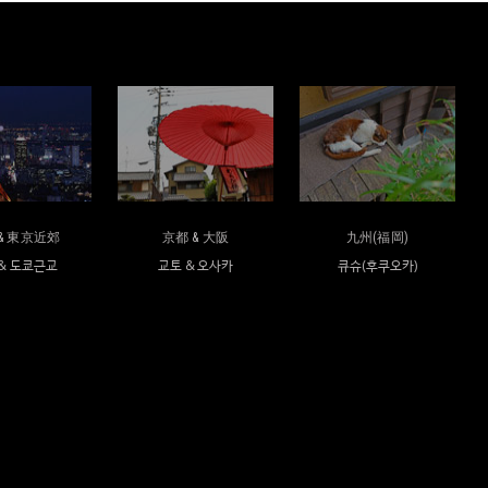
& 東京近郊
京都 & 大阪
九州(福岡)
& 도쿄근교
교토 & 오사카
큐슈(후쿠오카)