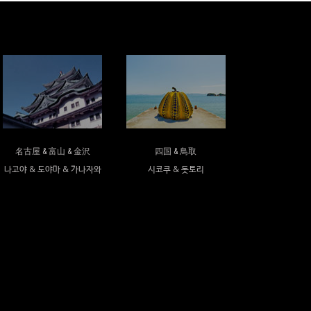
名古屋 & 富山 & 金沢
四国 & 鳥取
나고야 & 도야마 & 가나자와
시코쿠 & 돗토리