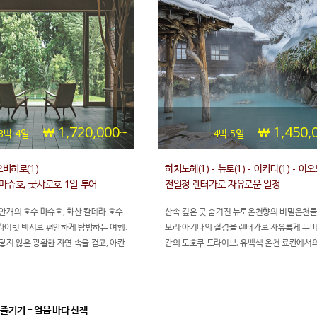
1,720,000~
1,450,
3박 4일
4박 5일
오비히로(1)
하치노헤(1) - 뉴토(1) - 아키타(1) - 아오
 마슈호, 굿샤로호 1일 투어
전일정 렌터카로 자유로운 일정
안개의 호수 마슈호, 화산 칼데라 호수
산속 깊은 곳 숨겨진 뉴토온천향의 비밀온천들
라이빗 택시로 편안하게 탐방하는 여행.
모리·아키타의 절경을 렌터카로 자유롭게 누비
닿지 않은 광활한 자연 속을 걷고, 아칸
간의 도호쿠 드라이브. 유백색 온천 료칸에서
 온천에 몸을 담그며 진정한 힐링을
밤, 하치노헤 신선한 해산물 시장, 십이호의 
코발트빛 호수까지, 내가 정하는 속도로 움직
정한 자유여행입니다.
즐기기 - 얼음 바다 산책