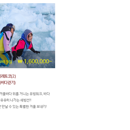
1,600,000~
4박 5일
시레토코(2)
음바다걷기)
겨울바다 위를 거니는 유빙워크, 바다
 유유히 나가는 쇄빙선!!
만날 수 있는 특별한 겨울 보내기!