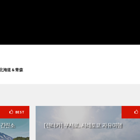
北海道 & 青森
BEST
 긴린소
[렌터카] 쿠시로, 시레토코 자유여행