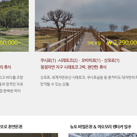
60,000~
2,290,0
5박 6일
쿠시로(1) -시레토코(2) - 오비히로(1) - 삿포로(1)
의 휴식
청정자연 지구 시레토코 2박, 편안한 휴식
리고 바다를 조망
삿포로, 세계자연유산 시레토코, 쿠시로습원 등 홋카이도 대자연의
움과 정적인 치유
만끽할 수 있는 상품.
장 완벽한 하이
 모로 천연온천
뉴토 비밀온천 & 아오모리 렌터카 일주