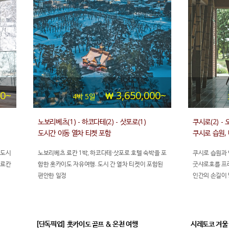
00~
3,650,000~
4박 5일
노보리베츠(1) - 하코다테(2) - 삿포로(1)
쿠시로(2) - 
도시간 이동 열차 티켓 포함
쿠시로 습원,
 도시
노보리베츠 료칸 1박, 하코다테·삿포로 호텔 숙박을 포
쿠시로 습원과 
 료칸
함한 홋카이도 자유여행. 도시 간 열차 티켓이 포함된
굿샤로호를 프
편안한 일정
인간의 손길이 
국립공원의 천연
경험해보세요.
[단독픽업] 홋카이도 골프 & 온천 여행
시레토코 겨울 