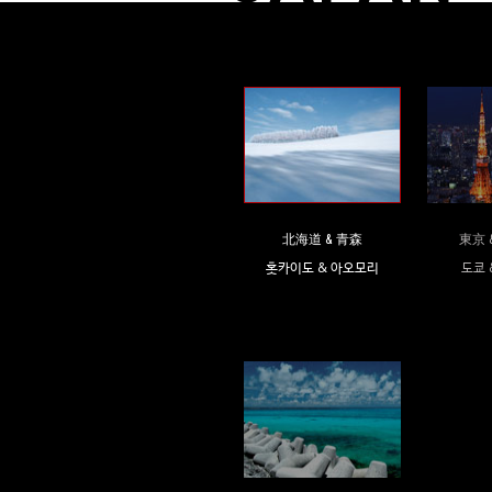
北海道 & 青森
東京 
홋카이도 & 아오모리
도쿄 