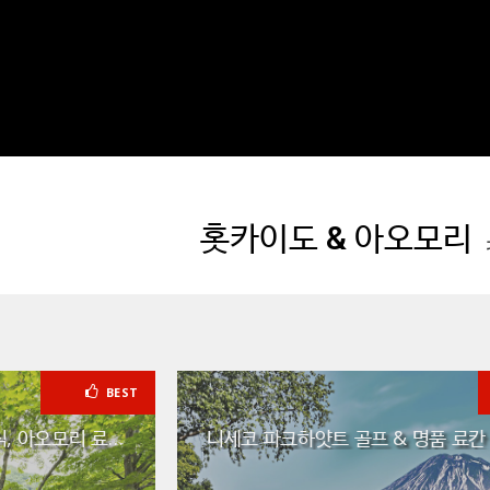
홋카이도 & 아오모리
BEST
대자연이 선물하는 평온한 휴식, 아오모리 료칸여행
니세코 파크하얏트 골프 & 명품 료칸