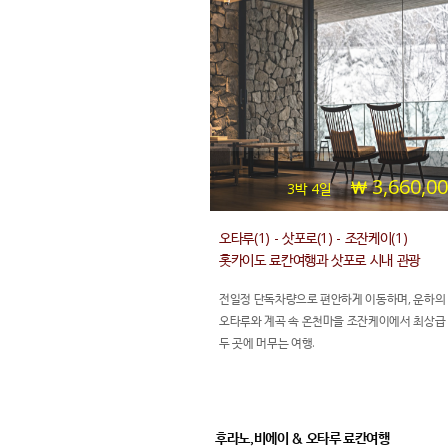
3,660,0
3박 4일
오타루(1) - 삿포로(1) - 조잔케이(1)
홋카이도 료칸여행과 삿포로 시내 관광
전일정 단독차량으로 편안하게 이동하며, 운하의
오타루와 계곡 속 온천마을 조잔케이에서 최상급
두 곳에 머무는 여행.
후라노,비에이 & 오타루 료칸여행