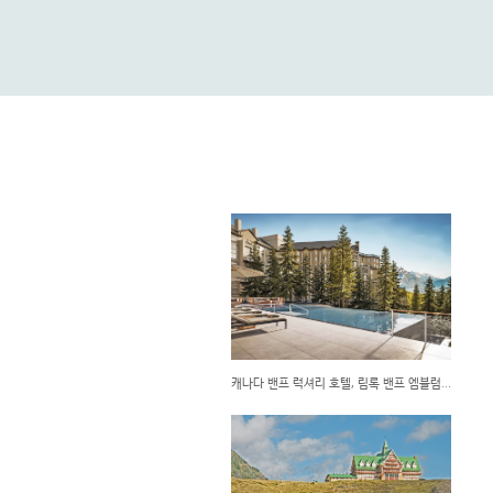
캐나다 밴프 럭셔리 호텔, 림록 밴프 엠블럼스 컬렉션｜2026년 리뉴얼 오픈·객실·다이닝·인피니티 풀, 캐나다 밴프여행