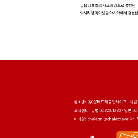
유럽 상류층의 사교의 장으로 통했던
럭셔리 열차여행을 아시아에서 경험한
상호명:
(주)샬레트래블앤라이프
사업
고객센터:
유럽 02.323.1280 / 일본 0
이메일:
chalettnl@chalettravel.kr