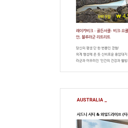
4,
6박 9일
레이캬비크 - 골든서클- 비크-요쿨
안, 블루라군 리트리트
당신의 평생 단 한 번뿐인 경험!
외계 행성에 온 듯 신비로운 용암대지
라군과 어우러진 '인간의 건강과 웰빙
트리트 에서 프라이빗한 온천 여행 
연을 느낄 수 있는 여행
AUSTRALIA _