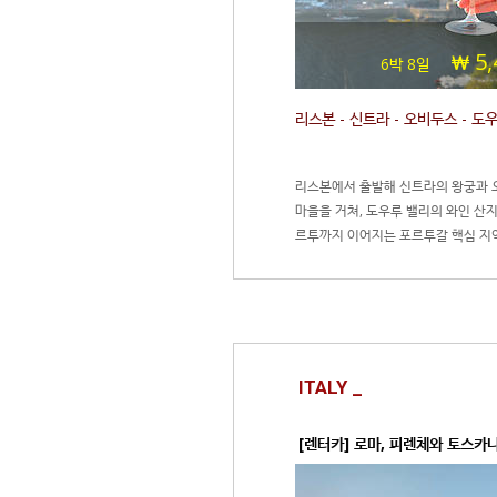
5,
6박 8일
리스본 - 신트라 - 오비두스 - 도
리스본에서 출발해 신트라의 왕궁과 
마을을 거쳐, 도우루 밸리의 와인 산지
르투까지 이어지는 포르투갈 핵심 지
다.
ITALY _
[렌터카] 로마, 피렌체와 토스카