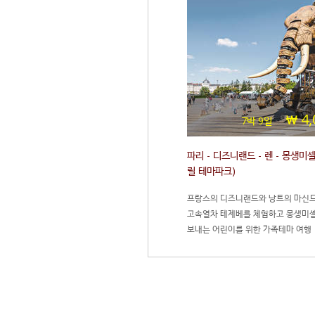
4,
7박 9일
파리 - 디즈니랜드 - 렌 - 몽생미셀
릴 테마파크)
프랑스의 디즈니랜드와 낭트의 마신드
고속열차 테제베를 체험하고 몽생미셸
보내는 어린이를 위한 가족테마 여행