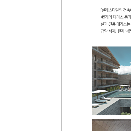
[샬레스타일의 건축
45개의 테라스 룸
실과 전용 테라스는
규암 석재, 현지 낙