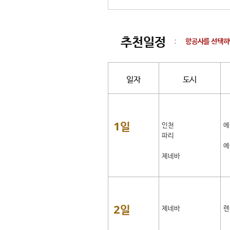
추천일정
:
항공사를 선택하
일자
도시
1일
인천
에
파리
에
제네바
2일
제네바
렌