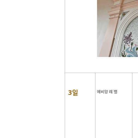
3일
에비앙 레 뱅