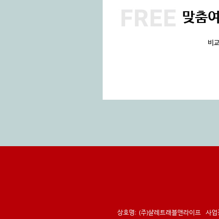
맞춤
비교
상호명:
(주)샬레트래블앤라이프
사업