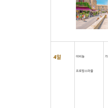
4일
아비뇽
가
프로방스마을