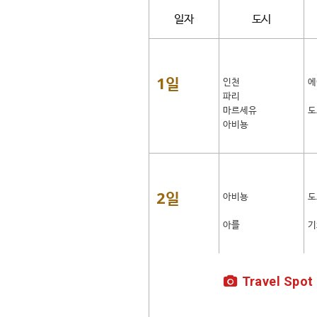
일자
도시
1일
인천
에
파리
마르세유
도
아비뇽
2일
아비뇽
도
아를
기
Travel Spot