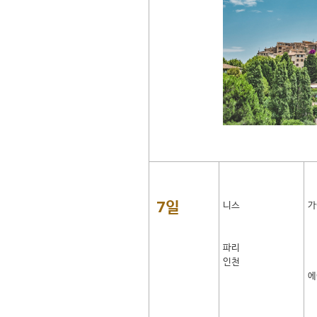
7일
니스
가
파리
인천
에