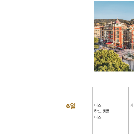
6일
니스
가
칸느,생폴
니스