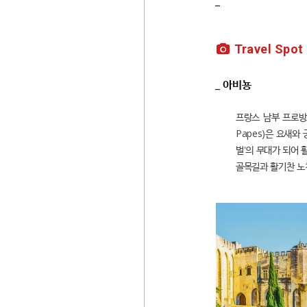
_
Travel Spot
_ 아비뇽
프랑스 남부 프로방스
Papes)은 요새
벌'의 무대가 되어 
골목길과 활기찬 노