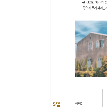
은 신선한 치즈와 
특유의 목가적이면서
5일
아비뇽