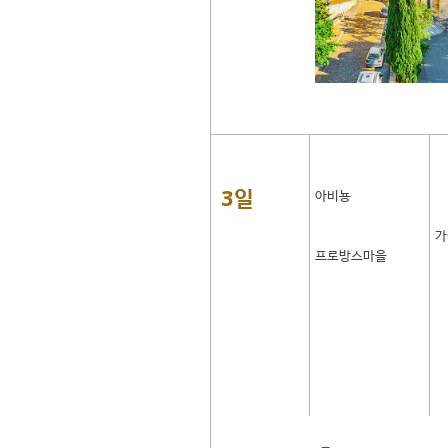
3일
아비뇽
가
프로방스마을