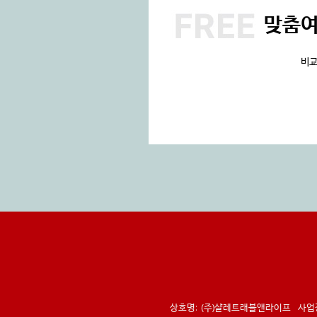
맞춤
비교
상호명:
(주)샬레트래블앤라이프
사업