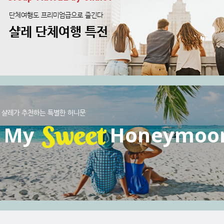
단체여행도 프리미엄급으로 즐긴다
샬레 단체여행 특전
샬레가 추천하는 특별한 허니문
Sweet
My
Honeymoo