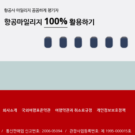
항공사 마일리지 꼼꼼하게 챙기자
100%
항공마일리지
활용하기
회사소개
국외여행표준약관
여행약관과 취소료규정
개인정보보호정책
/
통신판매업 신고번호:
2006-05094
/
관광사업등록번호:
제 1995-000015호