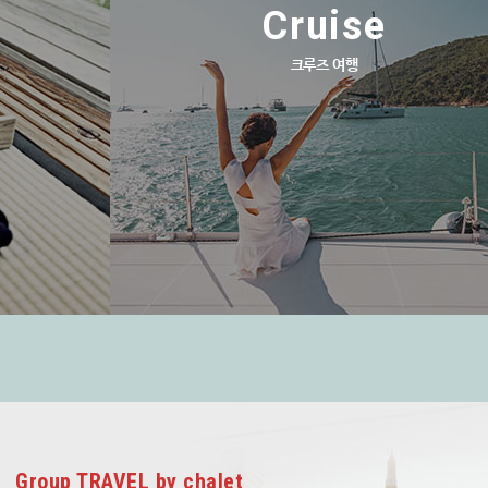
Cruise
크루즈 여행
Group TRAVEL by chalet