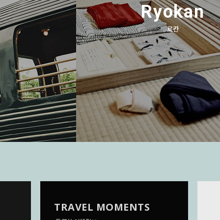
n
Ryokan
료칸
TRAVEL MOMENTS