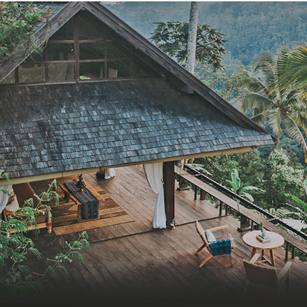
 발리 정글 속 초록뷰 럭셔리 리조트, 반얀 트리 우붓
풀빌라에서 즐기는 자연친화적인 휴식