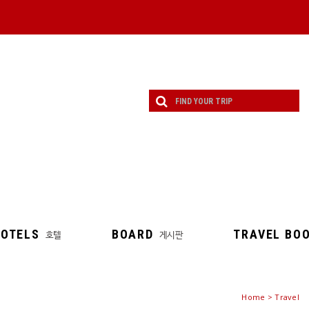
OTELS
BOARD
TRAVEL BO
호텔
게시판
Home
> Travel