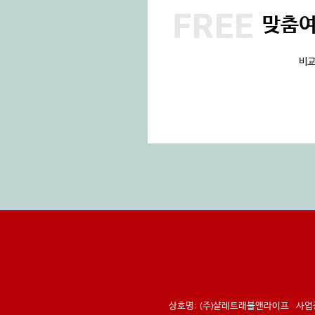
맞춤
비교
상호명:
(주)샬레트래블앤라이프
사업