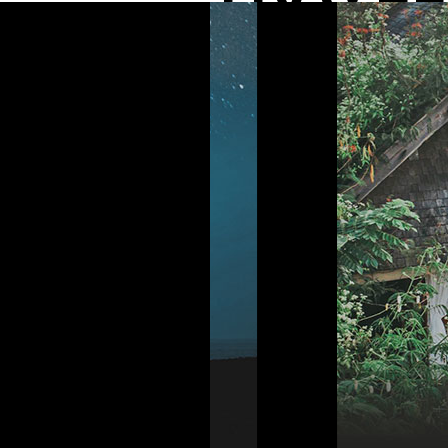
Indonesia _
우붓의 울창한 열대림에 안긴 