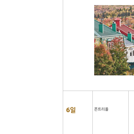
6일
몬트리올