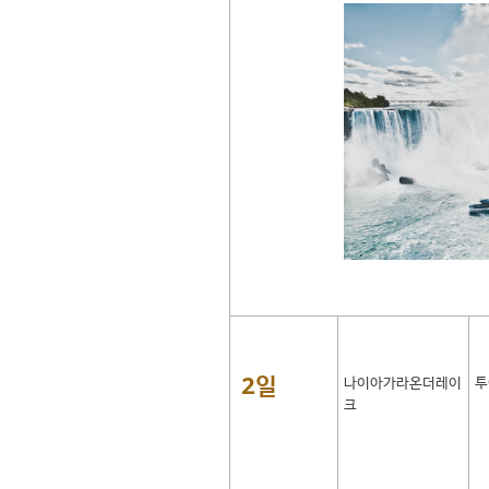
2일
나이아가라온더레이
투
크