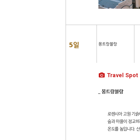
5일
몽트랑블랑
Travel Spot
_ 몽트랑블랑
로렌시아 고원 기슭
숲과 마을이 정교하
온도를 높입니다. 산