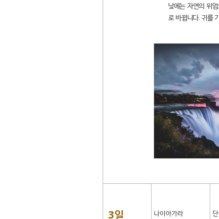
낮에는 자연의 위엄
로 바뀝니다. 귀를 
3일
나이아가라
단