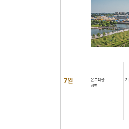
7일
몬트리올
기
퀘백