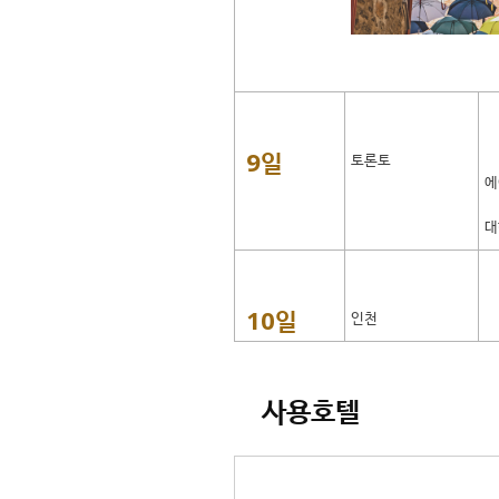
9일
토론토
에
대
10일
인천
사용호텔