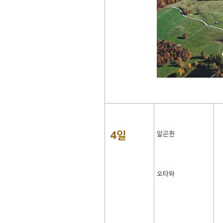
4일
알곤퀸
오타와