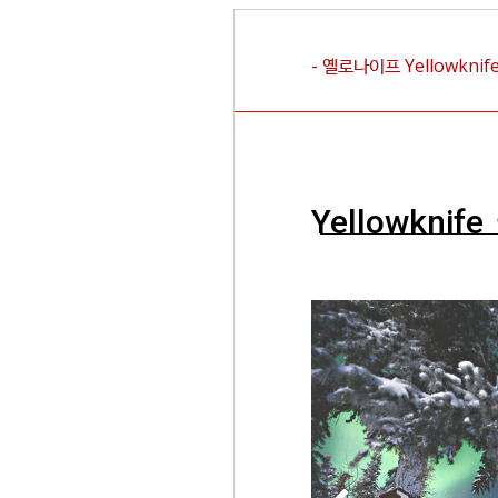
- 옐로나이프
Yellowknif
Yellowknife