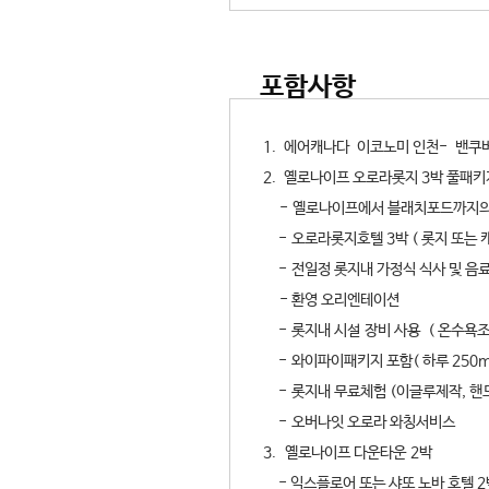
포함사항
1. 에어캐나다 이코노미 인천- 밴쿠버
2. 옐로나이프 오로라롯지 3박 풀패
- 옐로나이프에서 블래치포드까지의
- 오로라롯지호텔 3박 ( 롯지 또는 캐
- 전일정 롯지내 가정식 식사 및 음료
- 환영 오리엔테이션
- 롯지내 시설 장비 사용 ( 온수욕조,
- 와이파이패키지 포함( 하루 250m
- 롯지내 무료체험 (이글루제작, 핸
- 오버나잇 오로라 와칭서비스
3. 옐로나이프 다운타운 2박
- 익스플로어 또는 샤또 노바 호텔 