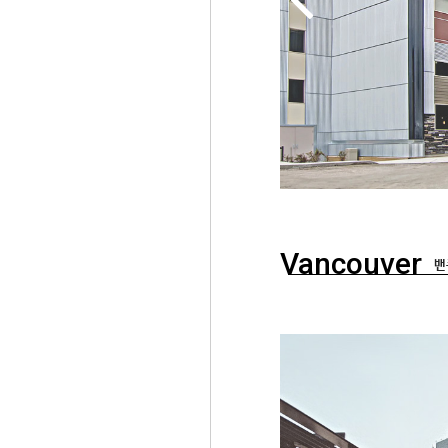
Vancouver
밴