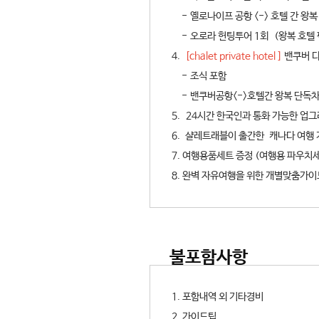
- 옐로나이프 공항 <-> 호텔 간 왕
- 오로라 헌팅투어 1회 (왕복 호텔 픽
4.
[chalet private hotel ]
밴쿠버 
- 조식 포함
- 밴쿠버공항<->호텔간 왕복 단
5. 24시간 한국인과 통화 가능한 업그레
6. 샬레트래블이 출간한 캐나다 여행
7. 여행용품세트 증정 (여행용 파우치세
8. 완벽 자유여행을 위한 개별맞춤가이
불포함사항
1. 포함내역 외 기타경비
2. 가이드팁