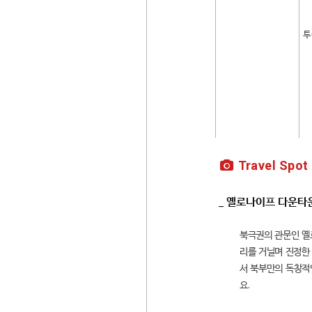
투
Travel Spot
_ 옐로나이프 다운타
북극권의 관문인 옐
리를 거닐며 진정한 
서 북부만의 독창적인
요.