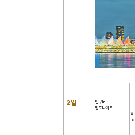
2일
밴쿠버
옐로나이프
에
호