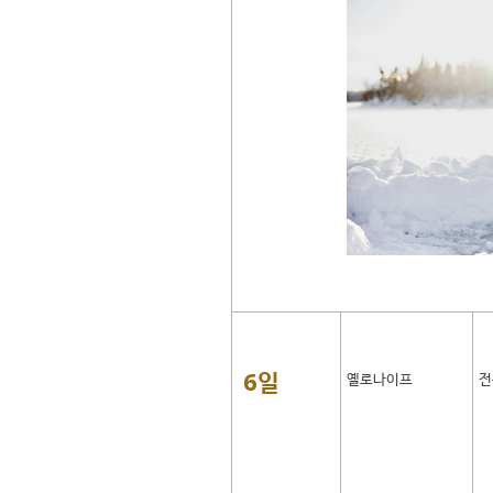
6일
옐로나이프
전