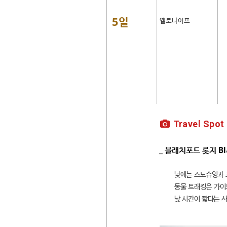
5일
옐로나이프
Travel Spot
_ 블래치포드 롯지 Bl
낮에는 스노슈잉과 
동물 트래킹은 가이
낮 시간이 짧다는 사