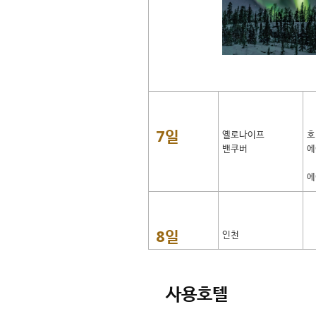
7일
옐로나이프
호
밴쿠버
에
에
8일
인천
사용호텔