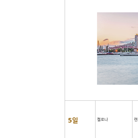
5일
켈로나
렌