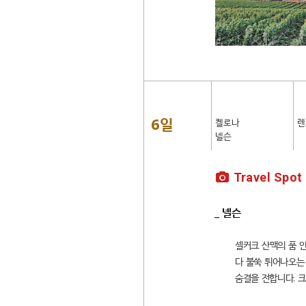
6일
켈로나
렌
넬슨
Travel Spot
_ 넬슨
셀커크 산맥의 품 안
다 불쑥 튀어나오는
숨결을 전합니다. 크