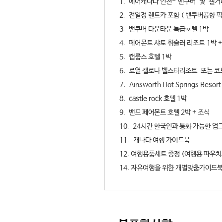
1. 에어캐나다 인천- 밴쿠버 및 캘거리
2. 전일정 렌트카 포함 ( 밴쿠버공항 
3. 밴쿠버 다운타운 특급호텔 1박
4. 페어몬트 샤토 휘슬러 리조트 1박 
5. 캡룹스 호텔 1박
6. 로열 캘로나 벨스타리조트 또는 
7. Ainsworth Hot Springs Re
8. castle rock 호텔 1박
9. 밴프 페어몬트 호텔 2박 + 조식
10. 24시간 한국인과 통화 가능한 업그
11. 캐나다 여행 가이드북
12. 여행용품세트 증정 (여행용 파우치
14.
자유여행을 위한 개별맞춤가이드북