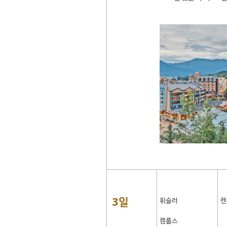
3일
휘슬러
렌
캠룹스