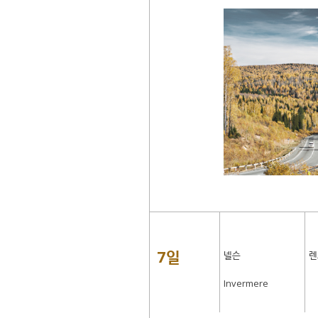
7일
넬슨
렌
Invermere