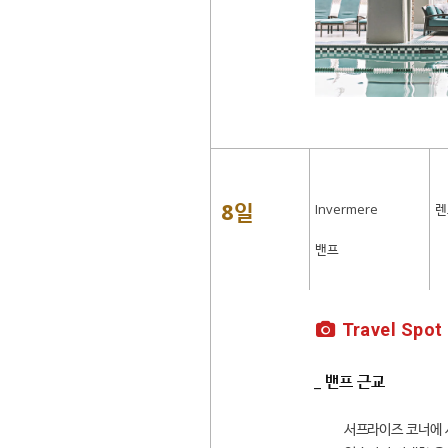
8일
Invermere
렌
밴프
Travel Spot
_ 밴프 근교
서프라이즈 코너에 