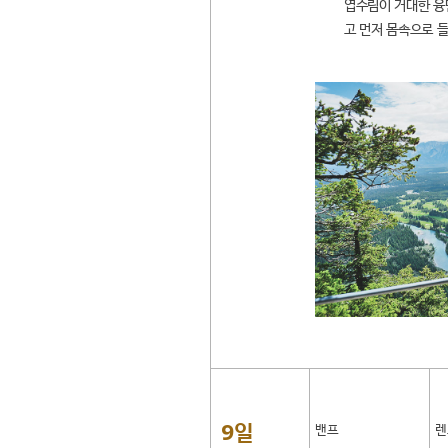
엽수림이 거대한 융단
고 먼저 몸속으로 
9일
밴프
렌