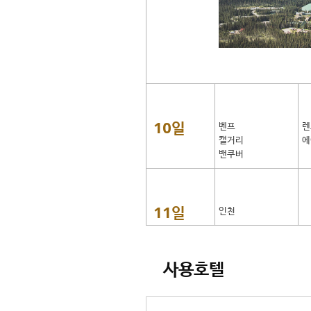
10일
벤프
렌
캘거리
에
밴쿠버
11일
인천
사용호텔