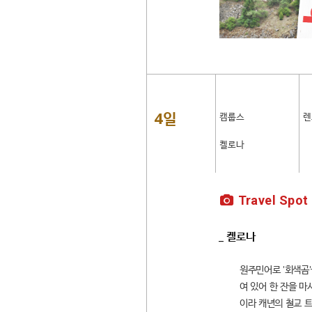
4일
캠룹스
렌
켈로나
Travel Spot
_ 켈로나
원주민어로 '회색곰'
여 있어 한 잔을 마
이라 캐년의 철교 