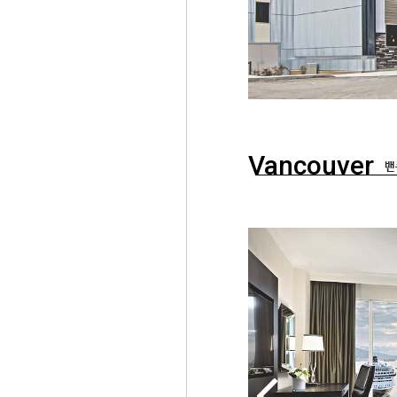
Vancouver
밴