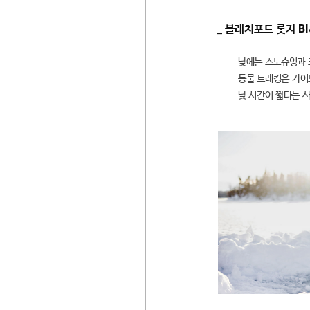
_ 블래치포드 롯지 Bl
낮에는 스노슈잉과 
동물 트래킹은 가이
낮 시간이 짧다는 사