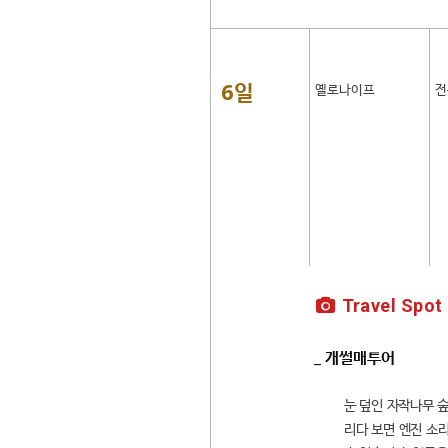
6일
옐로나이프
전
Travel Spot
_ 개썰매투어
눈 덮인 자작나무 
리다 보면 엔진 소