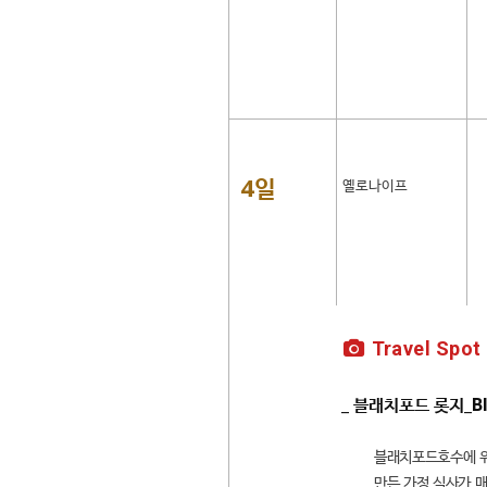
4일
옐로나이프
Travel Spot
_ 블래치포드 롯지_Bl
블래치포드호수에 위
만든 가정 식사가 매