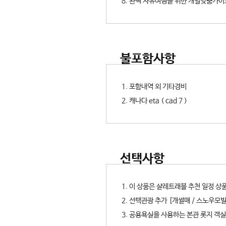
8. 완벽 자유여행을 위한 개별맞춤가이
불포함사항
1. 포함내역 외 기타경비
2. 캐나다 eta ( cad 7 )
선택사항
1. 이 상품은 샬레트래블 추천 일정 상
2. 선택관광 추가 [개썰매 / 스노우모
3. 공용욕실을 사용하는 본관 롯지 객실