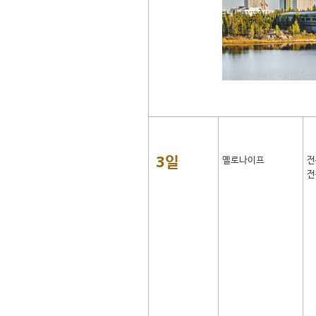
3일
옐로나이프
전
전