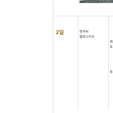
2일
밴쿠버
옐로나이프
에
호
투