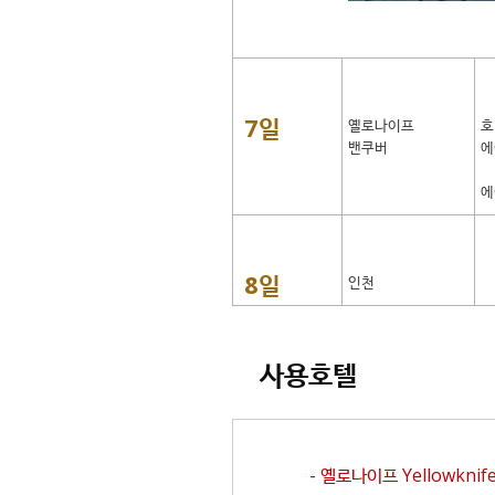
7일
옐로나이프
호
밴쿠버
에
에
8일
인천
사용호텔
- 옐로나이프
Yellowknif