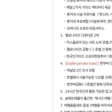
- 전일정 롯지내 쉐프의 가정식 식사(
- 매일 2가지 가이드 액티비티 제공
- 롯지내 시설 자유이용 ( 핫스파, 
- 롯지내 무료체험 (이글루제작, 핸
- 오버나잇 오로라 와칭서비스
3. 옐로나이프 다운타운 2박
- 익스플로어 또는 샤또 노바 호텔 
- 옐로나이프 공항 <-> 호텔 간 왕복
- 한국인가이드 오로라헌팅투어 1회 (
4.
[chalet private hotel ]
밴쿠버 
- 객실당 2인 조식 포함
- 호텔에서 사용가능한 100불 크레
- 밴쿠버공항<->호텔간 왕복 단
5. 24시간 한국인과 통화 가능한 업그레
6. 샬레트래블이 출간한 캐나다 여행
7. 여행용품세트 증정 (여행용 파우치세