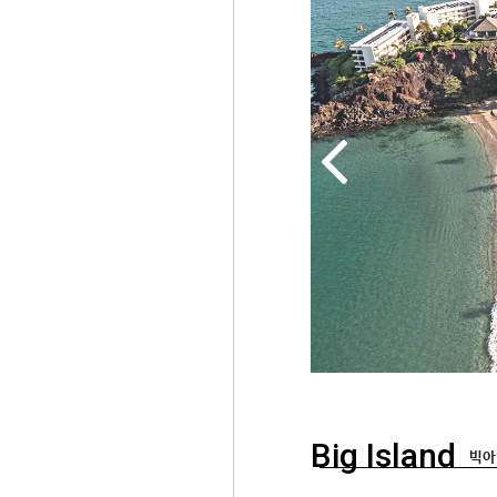
Big Island
빅아