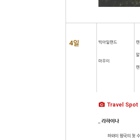
4일
빅아일랜드
렌
알
마우이
렌
Travel Spot
_ 라하이나
하와이 왕국의 첫 