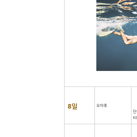
8일
오아후
단
K