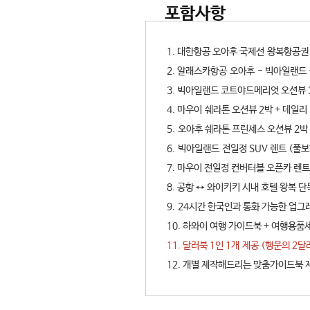
포함사항
1. 대한항공 오아후 국제선 왕복항공권
2. 알래스카항공 오아후 - 빅아일랜드 
3. 빅아일랜드 코트야드메리엇 오션뷰 
4. 마우이 쉐라톤 오션뷰 2박 + 데일
5. 오아후 쉐라톤 프린세스 오션뷰 2박
6. 빅아일랜드 전일정 SUV 렌트 (풀
7. 마우이 전일정 컨버터블 오픈카 렌트
8. 공항 ↔ 와이키키 시내 호텔 왕복 
9. 24시간 한국인과 통화 가능한 업그레
10. 하와이 여행 가이드북 + 여행용품
11. 달러북 1인 1개 제공 (행운의 2달러
12. 개별 제작해드리는 맞춤가이드북