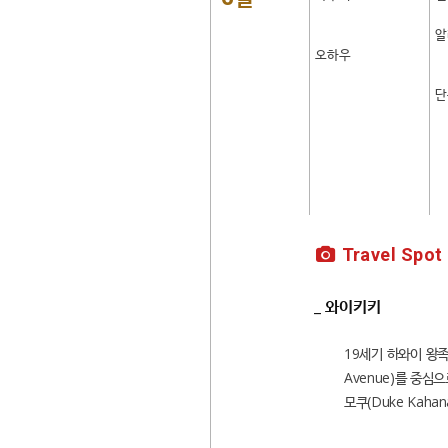
알
오하우
단
Travel Spot
_ 와이키키
19세기 하와이 왕족
Avenue)를 중심
모쿠(Duke Kah