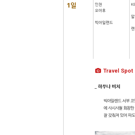
1일
인천
K
오아후
알
빅아일랜드
렌
Travel Spot
_ 하푸나 비치
빅아일랜드 서부 코
에 사시사철 화창한
잘 갖춰져 있어 파도