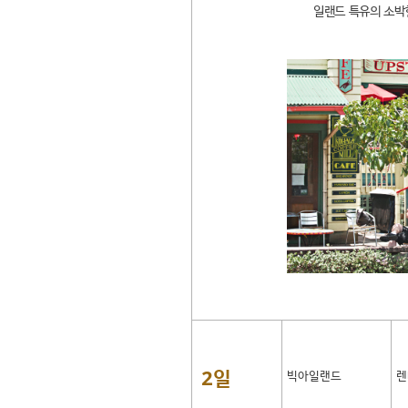
일랜드 특유의 소박
2일
빅아일랜드
렌