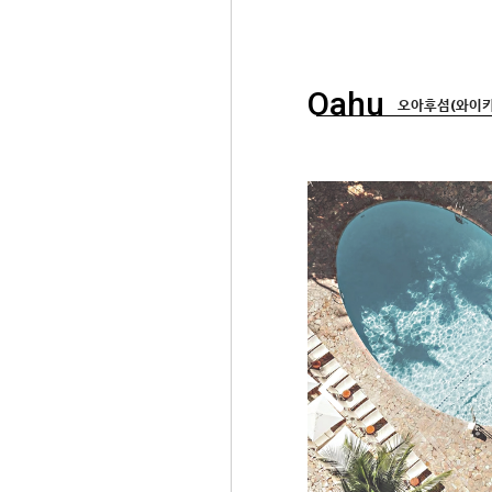
Oahu
오아후섬(와이키