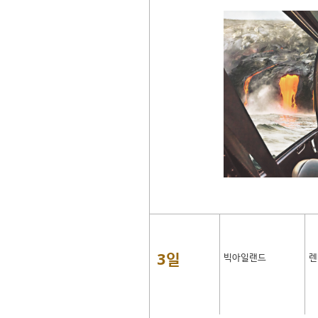
3일
빅아일랜드
렌