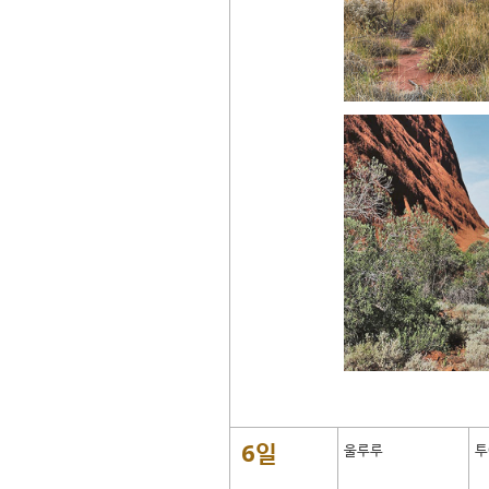
6일
울루루
투