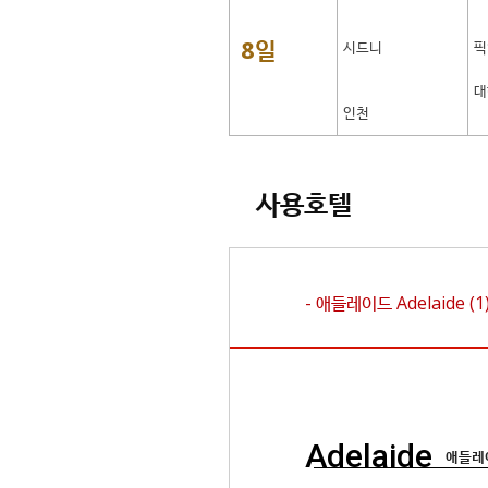
8일
시드니
픽
대
인천
사용호텔
- 애들레이드
Adelaide
(1
Adelaide
애들레