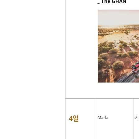
_ The GHAN
4일
Marla
기