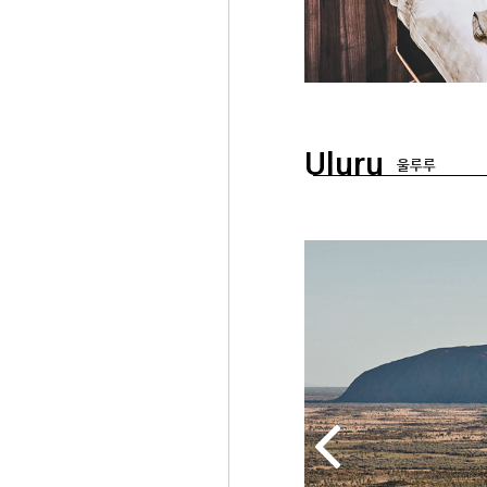
Uluru
울루루