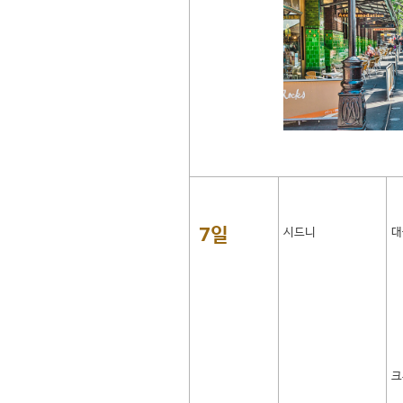
7일
시드니
대
크