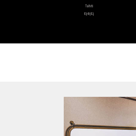
Tahiti
타히티