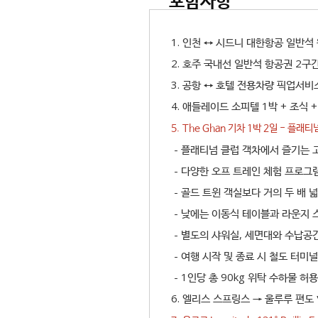
포함사항
1. 인천 ↔ 시드니 대한항공 일반
2. 호주 국내선 일반석 항공권 2구
3. 공항 ↔ 호텔 전용차량 픽업서비스
4. 애들레이드 소피텔 1박 + 조식 +
5. The Ghan 기차 1박 2일 - 플래
- 플래티넘 클럽 객차에서 즐기는 고급
- 다양한 오프 트레인 체험 프로그램
- 골드 트윈 객실보다 거의 두 배 
- 낮에는 이동식 테이블과 라운지 
- 별도의 샤워실, 세면대와 수납공간,
- 여행 시작 및 종료 시 철도 터미
- 1인당 총 90kg 위탁 수하물 허용
6. 엘리스 스프링스 → 울루루 편도