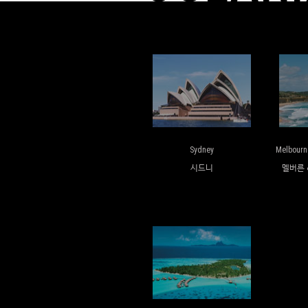
Sydney
Melbourn
시드니
멜버른