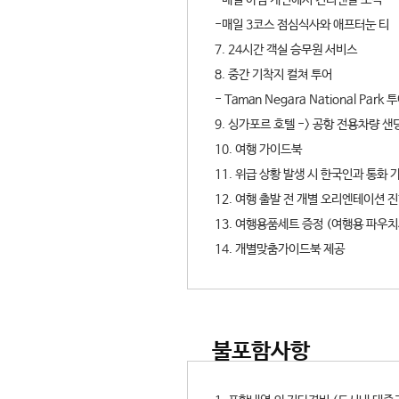
-매일 아침 캐빈에서 컨티넨탈 조식
-매일 3코스 점심식사와 애프터눈 티
7. 24시간 객실 승무원 서비스
8. 중간 기착지 컬쳐 투어
- Taman Negara National Park 
9. 싱가포르 호텔 -> 공항 전용차량 샌
10. 여행 가이드북
11. 위급 상황 발생 시 한국인과 통
12. 여행 출발 전 개별 오리엔테이션 진
13. 여행용품세트 증정 (여행용 파우
14. 개별맞춤가이드북 제공
불포함사항