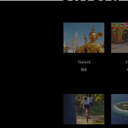
Thailand
V
태국