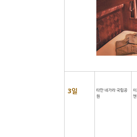
3일
타만 네가라 국립공
이
원
엔