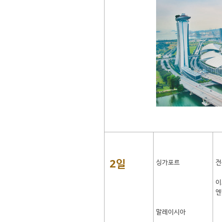
2일
싱가포르
전
이
엔
말레이시아