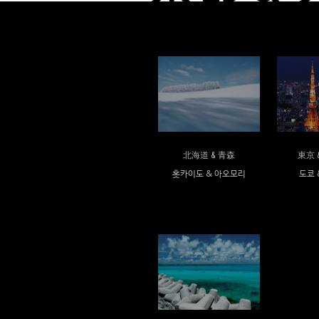
北海道 & 青森
東京 
홋카이도 & 아오모리
도쿄 