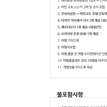
1. 대한항공 왕복항공권 (김포 ↔ 간사
2. 아만 교토 스스키 2박 및 조식 포함
3. 간사이공항 ↔ 아만교토 호텔 단독
4. 타카안 가이세키 디너 1회 제공 (최대
5. 애프터눈티 1회 제공 (최대2인)
6. 프라이빗 온천 60분 1회 제공
7. 여행 가이드북
8. 여행자보험
9. 여행 출발 전 개별 오리엔테이션 진행
10. 여행용품세트 증정 (여행용 파우치세
11. 개별맞춤가이드북 제공
불포함사항