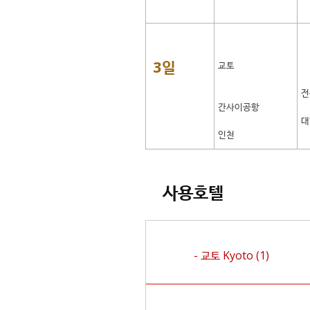
3일
교토
전
간사이공항
대
인천
사용호텔
- 교토
Kyoto
(1)