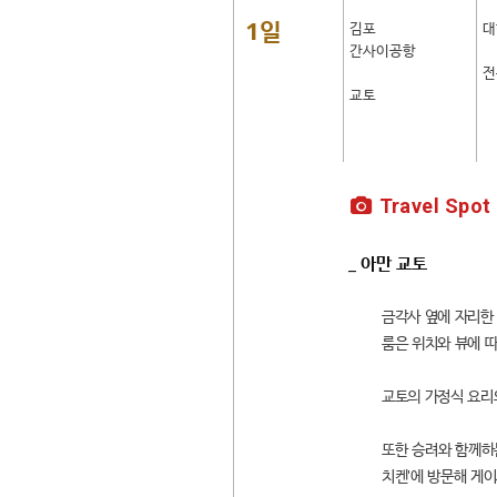
1일
김포
대
간사이공항
전
교토
Travel Spot
_ 아만 교토
금각사 옆에 자리한 
룸은 위치와 뷰에 따
교토의 가정식 요리와
또한 승려와 함께하는 
치켄'에 방문해 게이