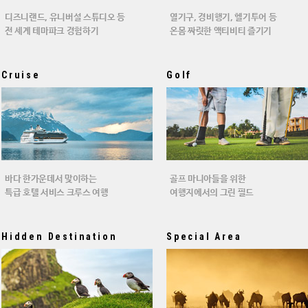
디즈니랜드, 유니버설 스튜디오 등
열기구, 경비행기, 헬기투어 등
전 세계 테마파크 경험하기
온몸 짜릿한 액티비티 즐기기
Cruise
Golf
바다 한가운데서 맞이하는
골프 마니아들을 위한
특급 호텔 서비스 크루스 여행
여행지에서의 그린 필드
Hidden Destination
Special Area