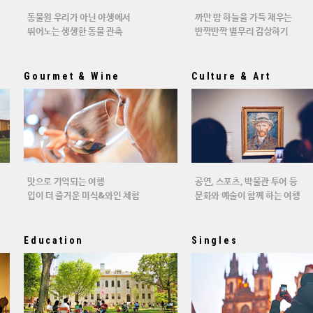
동물원 우리가 아닌 야생에서
까만 밤 하늘을 가득 채우는
뛰어노는 생생한 동물 관측
반짝반짝 별무리 감상하기
Gourmet & Wine
Culture & Art
맛으로 기억되는 여행
공연, 스포츠, 박물관 투어 등
입이 더 즐거운 미식&와인 체험
문화와 예술이 함께 하는 여행
Education
Singles