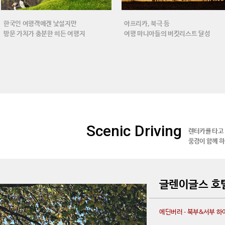
한국인 여행객에겐 낯설지만
아프리카, 북극 등
방문 가치가 충분한 히든 여행지
여행 마니아들의 버킷리스트 달성
Scenic Driving
렌터카를 타고
풍경이 함께 
글렌이글스 호텔
에딘버러 - 북부&서부 하