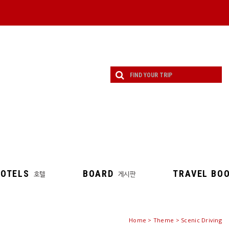
OTELS
BOARD
TRAVEL BO
호텔
게시판
Home
>
Theme
> Scenic Driving