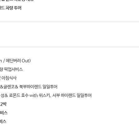
랜드 차량 투어
n / 에딘버러 Out)
차량 픽업서비스
 및 아침식사
스호&글렌코& 북부하이랜드 일일투어
성& 로몬드 호수 with 위스키, 서부 하이랜드 일일투어
텔 2박
서비스
서비스