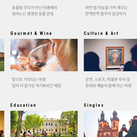
동물원 우리가 아닌 야생에서
까만 밤 하늘을 가득 채우는
뛰어노는 생생한 동물 관측
반짝반짝 별무리 감상하기
Gourmet & Wine
Culture & Art
맛으로 기억되는 여행
공연, 스포츠, 박물관 투어 등
입이 더 즐거운 미식&와인 체험
문화와 예술이 함께 하는 여행
Education
Singles