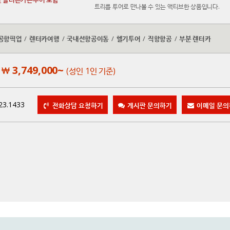
트리를 투어로 만나볼 수 있는 액티브한 상품입니다.
공항픽업
/
렌터카여행
/
국내선항공이동
/
헬기투어
/
직항항공
/
부분 렌터카
3,749,000~
(성인 1인 기준)
23.1433
전화상담 요청하기
게시판 문의하기
이메일 문의