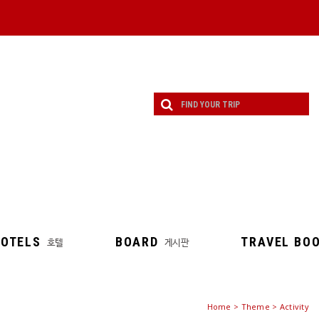
OTELS
BOARD
TRAVEL BO
호텔
게시판
Home
>
Theme
> Activity