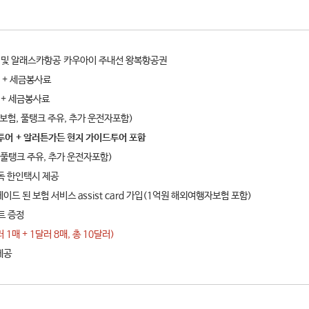
권 및 알래스카항공 카우아이 주내선 왕복항공권
 + 세금봉사료
 + 세금봉사료
풀보험, 풀탱크 주유, 추가 운전자포함)
투어 + 알러튼가든 현지 가이드투어 포함
, 풀탱크 주유, 추가 운전자포함)
단독 한인택시 제공
이드 된 보험 서비스 assist card 가입(1억원 해외여행자보험 포함)
세트 증정
 1매 + 1달러 8매, 총 10달러)
 제공