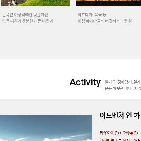
한국인 여행객에겐 낯설지만
아프리카, 북극 등
방문 가치가 충분한 히든 여행지
여행 마니아들의 버킷리스트 달성
Activity
열기구, 경비행기, 헬기
온몸 짜릿한 액티비티 
어드벤쳐 인 
카우아이(3) + 오아후(2)
나팔리코스트 헬기투어 