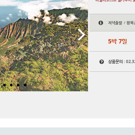
저녁출발
/
왕복
5박 7일
상품문의 :
02.3