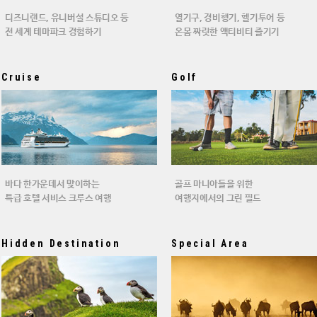
디즈니랜드, 유니버설 스튜디오 등
열기구, 경비행기, 헬기투어 등
전 세계 테마파크 경험하기
온몸 짜릿한 액티비티 즐기기
Cruise
Golf
바다 한가운데서 맞이하는
골프 마니아들을 위한
특급 호텔 서비스 크루스 여행
여행지에서의 그린 필드
Hidden Destination
Special Area