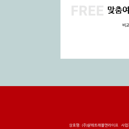
맞춤
비교
상호명:
(주)샬레트래블앤라이프
사업